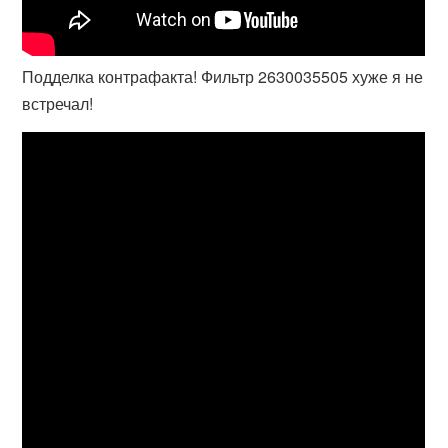
Подделка контрафакта! Фильтр 2630035505 хуже я не
встречал!