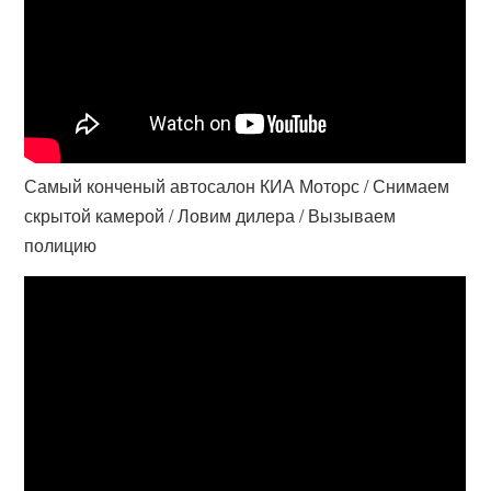
Самый конченый автосалон КИА Моторс / Снимаем
скрытой камерой / Ловим дилера / Вызываем
полицию