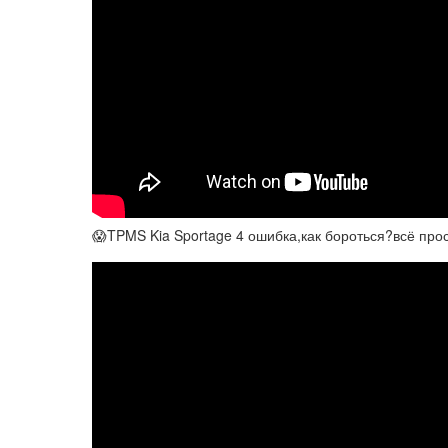
😱TPMS Kia Sportage 4 ошибка,как бороться?всё про