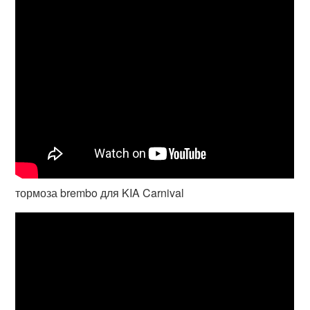
тормоза brembo для KIA Carnival