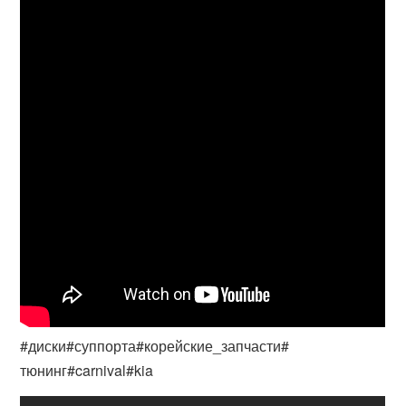
#диски#суппорта#корейские_запчасти#
тюнинг#carnival#kia