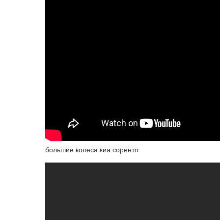
большие колеса киа соренто