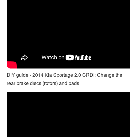
DIY guide - 2014 Kia Sportage 2.0 CRDI: Change the
rear brake discs (rotors) and pads