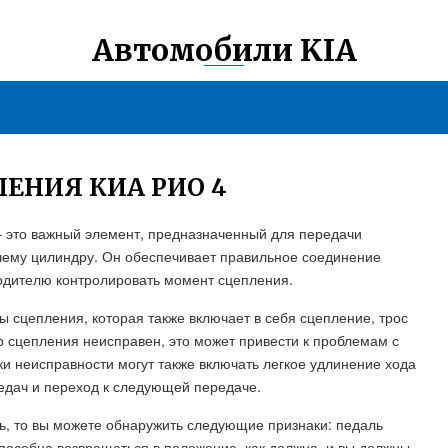
Автомобили KIA
ЕНИЯ КИА РИО 4
– это важный элемент, предназначенный для передачи
очему цилиндру. Он обеспечивает правильное соединение
водителю контролировать момент сцепления.
 сцепления, которая также включает в себя сцепление, трос
 сцепления неисправен, это может привести к проблемам с
и неисправности могут также включать легкое удлинение хода
едач и переход к следующей передаче.
ь, то вы можете обнаружить следующие признаки: педаль
способна возвращаться в положение, как должна, и вы должны