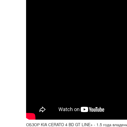
ОБЗОР KIA СERATO 4 BD GT LINE+ - 1.5 года владения 