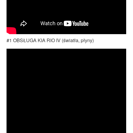
#1 OBSŁUGA KIA RIO IV (światła, płyny)