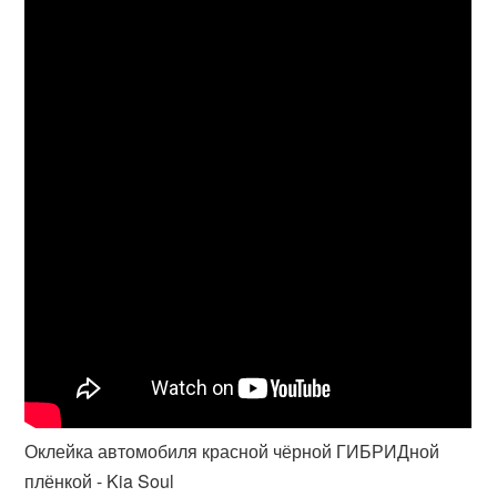
Оклейка автомобиля красной чёрной ГИБРИДной
плёнкой - Kia Soul