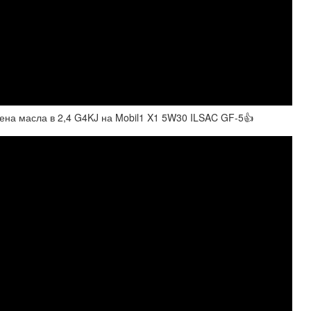
мена масла в 2,4 G4KJ на Mobil1 X1 5W30 ILSAC GF-5👍