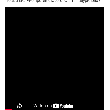
Новый Киа Рио против старого. Опять надурилово?