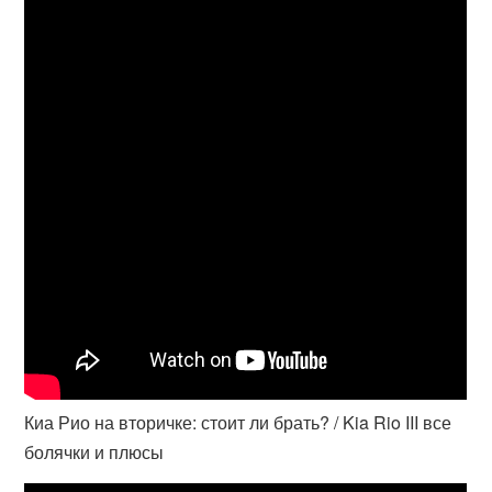
Киа Рио на вторичке: стоит ли брать? / Kia Rio III все
болячки и плюсы