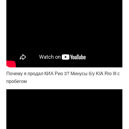
Почему я продал КИА Рио 3? Минусы б/у KIA Rio III с
пробегом