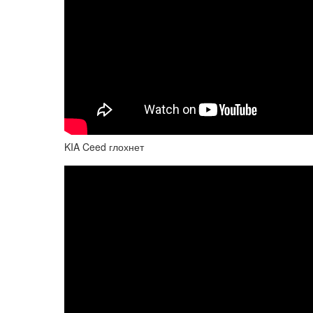
KIA Ceed глохнет