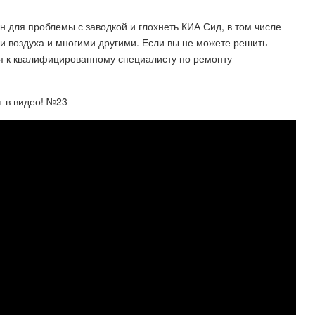
н для проблемы с заводкой и глохнеть КИА Сид, в том числе
и воздуха и многими другими. Если вы не можете решить
я к квалифицированному специалисту по ремонту
т в видео! №23