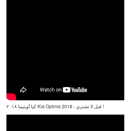
كيا أوبتيما ٢٠١٨ Kia Optima 2018 - قبل لا تشتري !