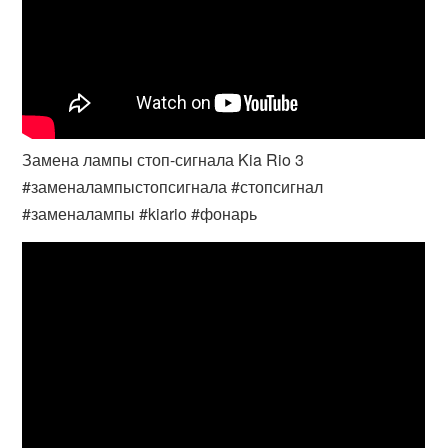
Замена лампы стоп-сигнала Kia Rio 3
#заменалампыстопсигнала #стопсигнал
#заменалампы #kiario #фонарь