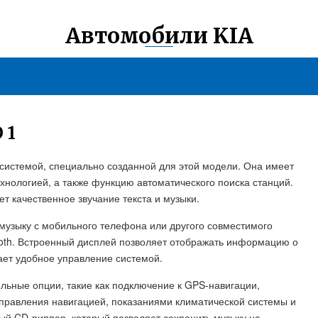
Автомобили KIA
 1
 системой, специально созданной для этой модели. Она имеет
нологией, а также функцию автоматического поиска станций.
ет качественное звучание текста и музыки.
музыку с мобильного телефона или другого совместимого
oth. Встроенный дисплей позволяет отображать информацию о
ает удобное управление системой.
ельные опции, такие как подключение к GPS-навигации,
управления навигацией, показаниями климатической системы и
ый CD-риппер, который позволяет сохранить музыку на