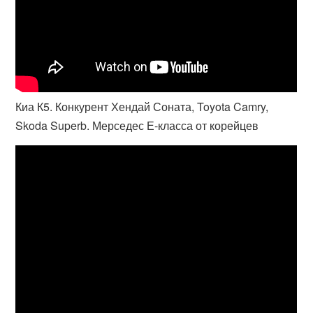
Киа К5. Конкурент Хендай Соната, Toyota Camry,
Skoda Superb. Мерседес Е-класса от корейцев