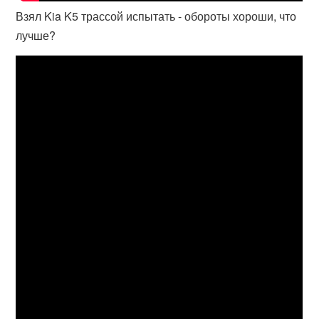
Взял Kia K5 трассой испытать - обороты хороши, что
лучше?