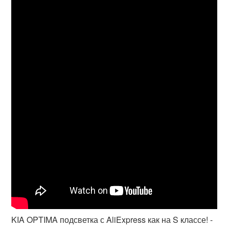
KIA OPTIMA подсветка с AliExpress как на S классе! -