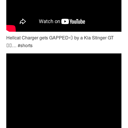
Hellcat Charger gets GAPPED💨 by a Kia Stinger GT
🤦‍♂️… #shorts