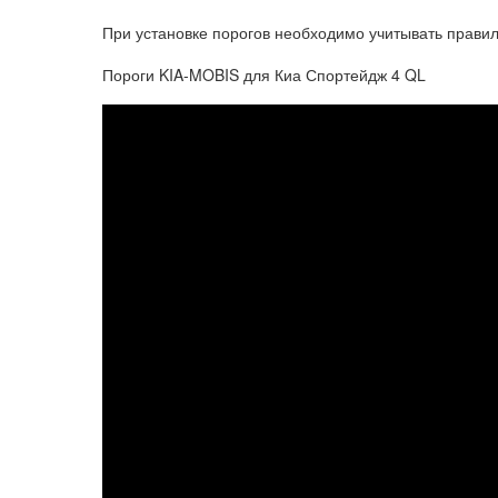
При установке порогов необходимо учитывать прави
Пороги KIA-MOBIS для Киа Спортейдж 4 QL