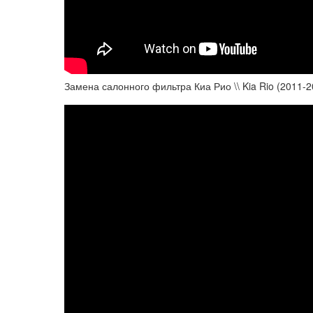
Замена салонного фильтра Киа Рио \\ Kia Rio (2011-20