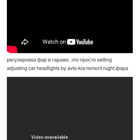
регулировка фар в гараже, это просто setting
adjusting car headlights by avto-kia-remont.rught.фара