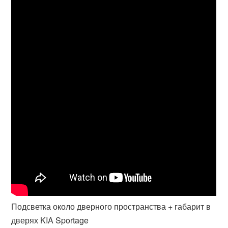
Подсветка около дверного пространства + габарит в
дверях KIA Sportage