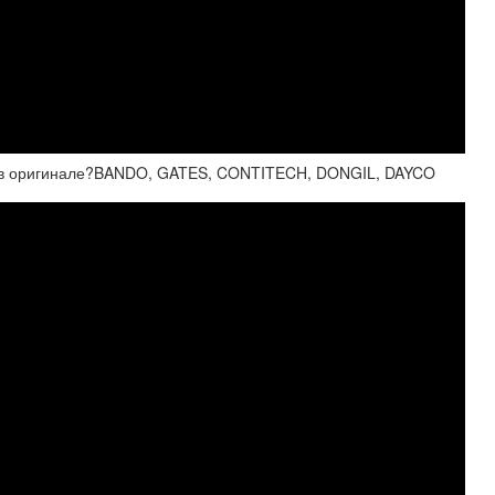
ит в оригинале?BANDO, GATES, CONTITECH, DONGIL, DAYCO