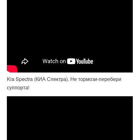
Kia Spectra (КИА Спектра). Не тормози-перебери
суппорта!