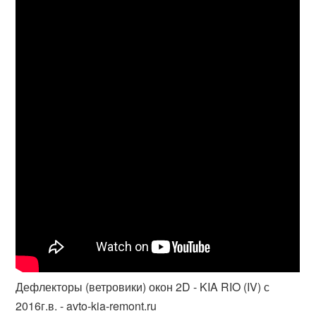
Дефлекторы (ветровики) окон 2D - KIA RIO (IV) с
2016г.в. - avto-kia-remont.ru