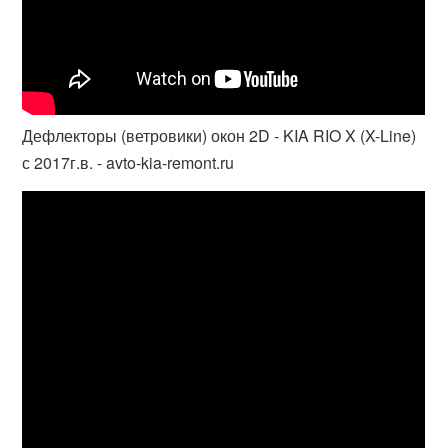
Дефлекторы (ветровики) окон 2D - KIA RIO X (X-Line)
с 2017г.в. - avto-kia-remont.ru