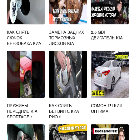
КАК СНЯТЬ
ЗАМЕНА ЗАДНИХ
2.5 GDI
ЛЮЧОК
ТОРМОЗНЫХ
ДВИГАТЕЛЬ KIA
БЕНЗОБАКА КИА
ДИСКОВ KIA
ЦЕРАТО 4
SPORTAGE 3
ПРУЖИНЫ
КАК СЛИТЬ
СОМОН ТЧ КИЯ
ПЕРЕДНИЕ KIA
БЕНЗИН С КИА
ОПТИМА
SPORTAGE 1
РИО 3