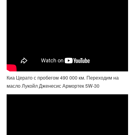
Киа Церато с пробегом 490 000 км. Переходим на
масло Лукойл Дженесис Армортек 5W-30