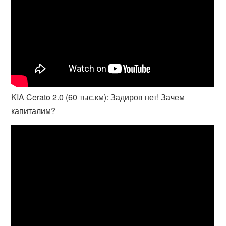
KIA Cerato 2.0 (60 тыс.км): Задиров нет! Зачем
капиталим?