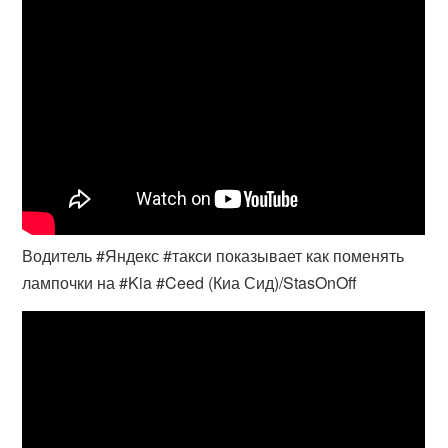
Водитель #Яндекс #такси показывает как поменять
лампочки на #Kia #Ceed (Киа Сид)/StasOnOff