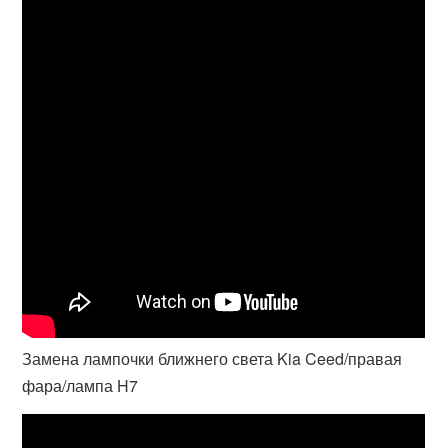
Замена лампочки ближнего света Kia Ceed/правая
фара/лампа H7