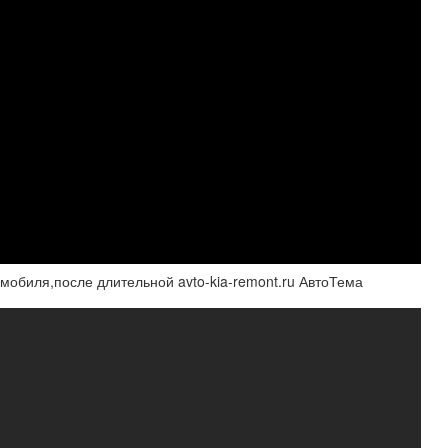
мобиля,после длительной avto-kia-remont.ru АвтоТема