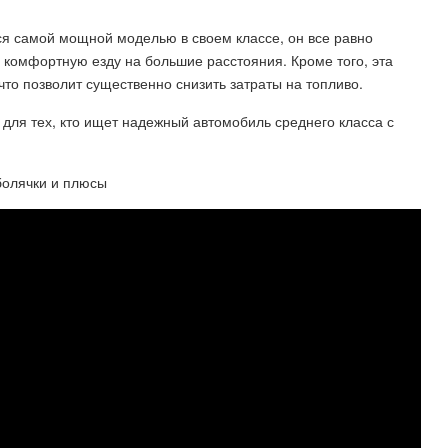
тся самой мощной моделью в своем классе, он все равно
 комфортную езду на большие расстояния. Кроме того, эта
то позволит существенно снизить затраты на топливо.
р для тех, кто ищет надежный автомобиль среднего класса с
е болячки и плюсы