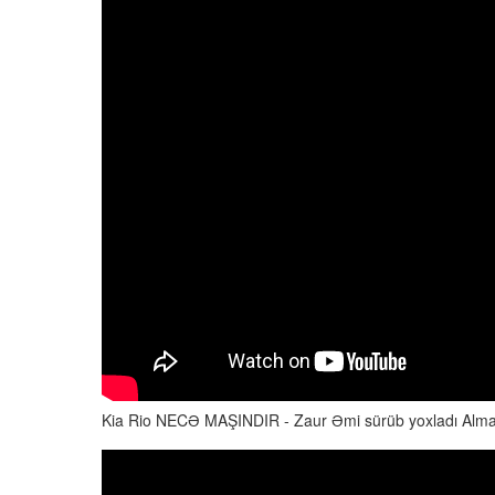
Kia Rio NECƏ MAŞINDIR - Zaur Əmi sürüb yoxladı Alma