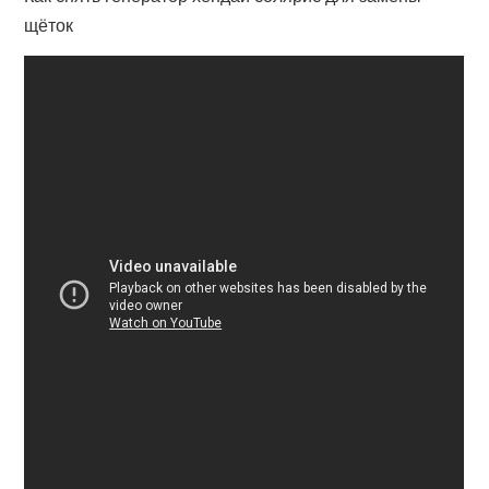
щёток