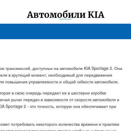
Автомобили KIA
ов трансмиссий, доступных на автомобиле KIA Sportage 2. Она
еля в крутящий момент, необходимый для передвижения
для повышения управляемости и общей гибкости автомобиля.
торая в свою очередь передает ее в шестерни коробки
ючая рычаг передач в зависимости от скорости автомобиля и
A Sportage 2 - это точность, которую она обеспечивает при
может потребовать некоторого количества времени и практики
дят этот вариант трансмиссии вполне удобным и привычным.